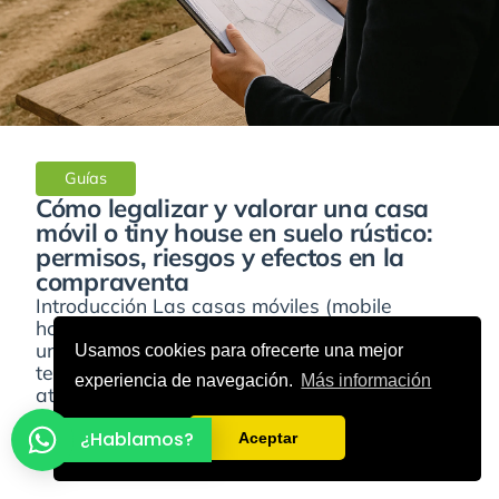
Guías
Cómo legalizar y valorar una casa
móvil o tiny house en suelo rústico:
permisos, riesgos y efectos en la
compraventa
Introducción Las casas móviles (mobile
homes) y las tiny houses se han convertido en
una alternativa real para vivir o pasar
Usamos cookies para ofrecerte una mejor
temporadas en el campo. Su promesa es
experiencia de navegación.
Más información
atractiva: menor...
¿Hablamos?
Aceptar
Leer más