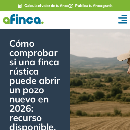
Calcula el valor de tu finca
Publica tu finca gratis
Cómo
comprobar
si una finca
rústica
puede abrir
un pozo
nuevo en
2026:
recurso
disponible,