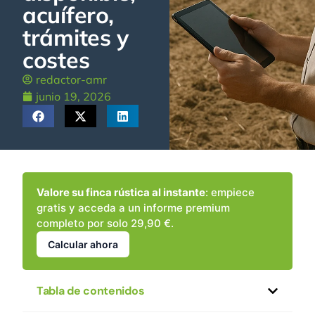
acuífero,
trámites y
costes
redactor-amr
junio 19, 2026
Valore su finca rústica al instante
: empiece
gratis y acceda a un informe premium
completo por solo 29,90 €.
Calcular ahora
Tabla de contenidos