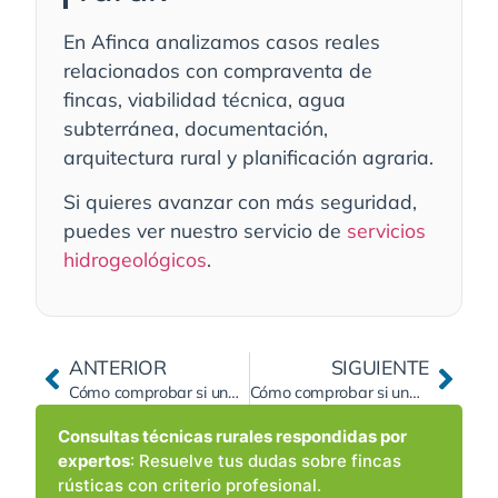
En Afinca analizamos casos reales
relacionados con compraventa de
fincas, viabilidad técnica, agua
subterránea, documentación,
arquitectura rural y planificación agraria.
Si quieres avanzar con más seguridad,
puedes ver nuestro servicio de
servicios
hidrogeológicos
.
ANTERIOR
SIGUIENTE
Cómo comprobar si una finca rústica tiene servidumbres de agua (acueducto, tuberías y acequias): dónde se inscriben, cómo se miden y qué hacer si te afectan
Cómo comprobar si una finca rústica puede construirse con nave agrícola o almacén (y cuándo se considera vivienda encubierta)
Consultas técnicas rurales respondidas por
expertos
: Resuelve tus dudas sobre fincas
rústicas con criterio profesional.