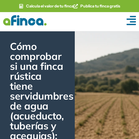
Calcula el valor de tu finca
Publica tu finca gratis
Cómo
comprobar
si una finca
rústica
tiene
servidumbres
de agua
(acueducto,
tuberías y
acequias):