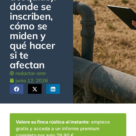
dónde se
inscriben,
cómo se
miden y
qué hacer
si te
afectan
redactor-amr
junio 12, 2026
Valore su finca rústica al instante
: empiece
gratis y acceda a un informe premium
completo por solo 29,90 €.