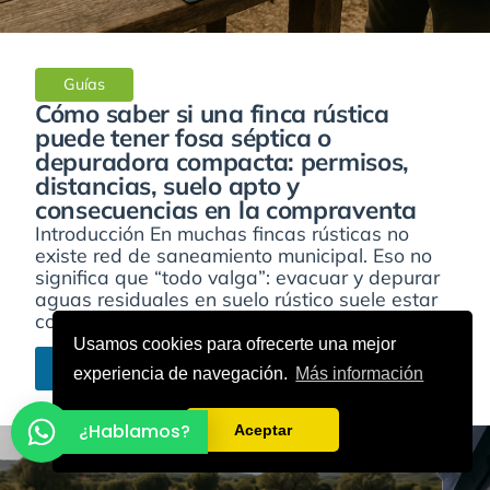
Guías
Cómo saber si una finca rústica
puede tener fosa séptica o
depuradora compacta: permisos,
distancias, suelo apto y
consecuencias en la compraventa
Introducción En muchas fincas rústicas no
existe red de saneamiento municipal. Eso no
significa que “todo valga”: evacuar y depurar
aguas residuales en suelo rústico suele estar
condicionado por permisos,...
Usamos cookies para ofrecerte una mejor
Leer más
experiencia de navegación.
Más información
¿Hablamos?
Aceptar