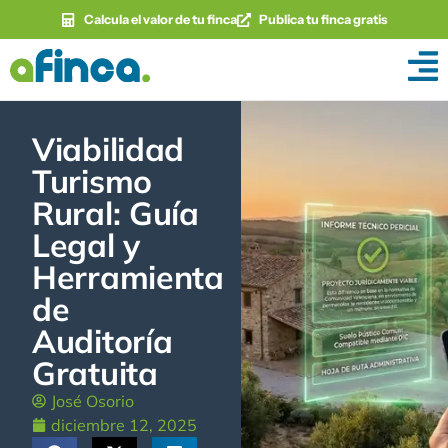
Calcula el valor de tu finca
Publica tu finca gratis
Viabilidad
Turismo
Rural: Guía
Legal y
Herramienta
de
Auditoría
Gratuita
José Osorio
diciembre 12, 2025