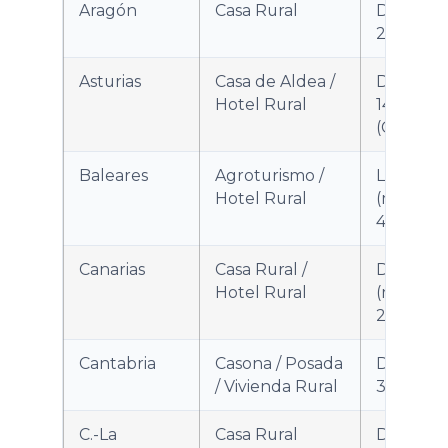
Aragón
Casa Rural
Decreto
204/201
Asturias
Casa de Aldea /
Decreto
Hotel Rural
143/200
(Consoli
Baleares
Agroturismo /
Ley 8/20
Hotel Rural
(modif. D
4/2025)
Canarias
Casa Rural /
Dec. 18/1
Hotel Rural
(modif. D
2/2025)
Cantabria
Casona / Posada
Decreto
/ Vivienda Rural
31/1997
C.-La
Casa Rural
Decreto