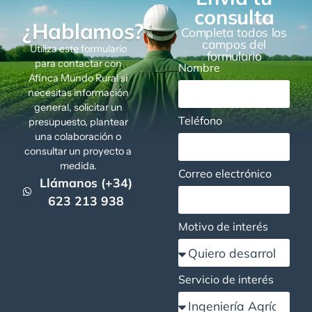
consulta
¿Hablamos?
Completa todos los
campos del
Utiliza este formulario
formulario
para contactar con
Nombre
Afinca Mundo Rural si
necesitas información
general, solicitar un
Teléfono
presupuesto, plantear
una colaboración o
consultar un proyecto a
medida.
Correo electrónico
Llámanos (+34)
623 213 938
Motivo de interés
Servicio de interés