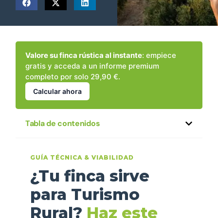
Valore su finca rústica al instante
: empiece
gratis y acceda a un informe premium
completo por solo 29,90 €.
Calcular ahora
Tabla de contenidos
GUÍA TÉCNICA & VIABILIDAD
¿Tu finca sirve
para Turismo
Rural?
Haz este