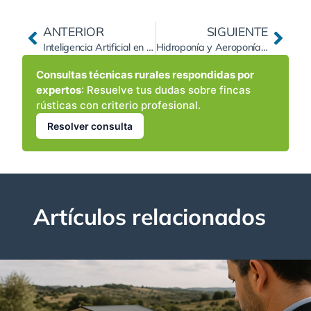
ANTERIOR
SIGUIENTE
Inteligencia Artificial en la Agricultura: Modelos Predictivos para Cosechas, Plagas y Precios.
Hidroponía y Aeroponía: ¿Son Modelos de Cultivo Rentables para Emprender en el Mundo Rural?.
Consultas técnicas rurales respondidas por
expertos
: Resuelve tus dudas sobre fincas
rústicas con criterio profesional.
Resolver consulta
Artículos relacionados