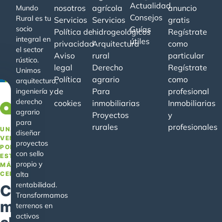
Actualidad
nosotros
agrícola
anuncio
Mundo
Consejos
Rural es tu
Servicios
Servicios
gratis
socio
Guías
Política de
hidrogeológicos
Regístrate
integral en
útiles
privacidad
Arquitectura
como
el sector
Aviso
rural
particular
rústico.
legal
Derecho
Regístrate
Unimos
Política
agrario
como
arquitectura,
de
Para
profesional
ingeniería y
derecho
cookies
inmobiliarias
Inmobiliarias
−20%
agrario
Proyectos
y
para
rurales
profesionales
UNA
diseñar
VENTAJA
proyectos
POR
con sello
ESTAR
propio y
MÁS
CERCA
alta
rentabilidad.
Conoce
Transformamos
mejor
terrenos en
activos