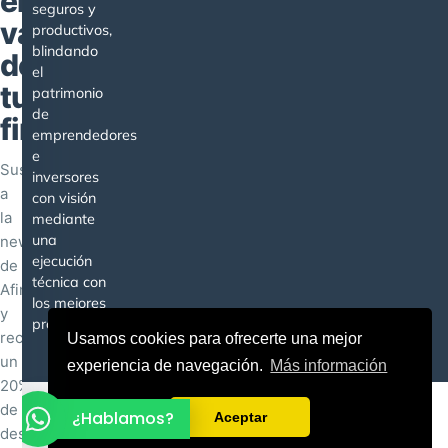
el
seguros y
valor
productivos,
blindando
de
el
tu
patrimonio
de
finca
emprendedores
e
Suscríbete
inversores
a
con visión
la
mediante
una
newsletter
ejecución
de
técnica con
Afinca
los mejores
y
profesionales.
recibe
Usamos cookies para ofrecerte una mejor
un
experiencia de navegación.
Más información
20%
Diseño web
y
Posicionamiento SEO
por
Agencia SEO Digital
de
¿Hablamos?
Aceptar
Grartwork
descuento