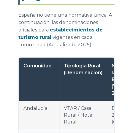
España no tiene una normativa única. A
continuación, las denominaciones
oficiales para
establecimientos de
turismo rural
vigentes en cada
comunidad (Actualizado 2025):
Comunidad
Tipología Rural
Normati
(Denominación)
Rural
Específi
(Vigente
2025)
Andalucía
VTAR / Casa
Decreto
Rural / Hotel
20/2002
Rural
(Consoli