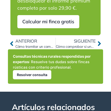
desbloquear el informe premium
completo por solo 29,90 €.
Calcular mi finca gratis
ANTERIOR
SIGUIENTE
Cómo tramitar un cambio de cultivo a olivar, almendro o pistacho en una finca rústica: permisos, PAC, compatibilidad urbanística y costes técnicos
Cómo comprobar si una finca rústica tiene acceso legal a camino público: servidumbre, caminos municipales, catastro y soluciones si está enclavada
Consultas técnicas rurales respondidas por
expertos
: Resuelve tus dudas sobre fincas
rústicas con criterio profesional.
Resolver consulta
Artículos relacionados