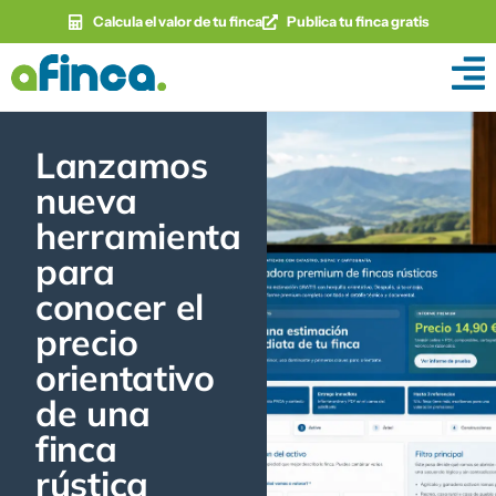
Calcula el valor de tu finca
Publica tu finca gratis
Lanzamos
nueva
herramienta
para
conocer el
precio
orientativo
de una
finca
rústica