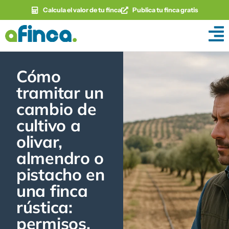
Calcula el valor de tu finca
Publica tu finca gratis
Cómo
tramitar un
cambio de
cultivo a
olivar,
almendro o
pistacho en
una finca
rústica:
permisos,