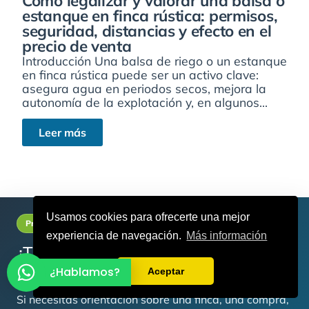
Cómo legalizar y valorar una balsa o
estanque en finca rústica: permisos,
seguridad, distancias y efecto en el
precio de venta
Introducción Una balsa de riego o un estanque
en finca rústica puede ser un activo clave:
asegura agua en periodos secos, mejora la
autonomía de la explotación y, en algunos...
Leer más
Usamos cookies para ofrecerte una mejor
Primera consulta gratis
experiencia de navegación.
Más información
¿Tienes una duda técnica sobre
fincas rústicas?
¿Hablamos?
Aceptar
Si necesitas orientación sobre una finca, una compra,