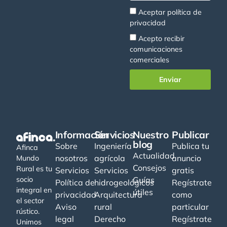
Aceptar
política de
privacidad
Acepto recibir
comunicaciones
comerciales
Enviar
Información
Servicios
Nuestro
Publicar
blog
Sobre
Ingeniería
Publica tu
Afinca
Actualidad
nosotros
agrícola
anuncio
Mundo
Consejos
Rural es tu
Servicios
Servicios
gratis
socio
Guías
Política de
hidrogeológicos
Regístrate
integral en
útiles
privacidad
Arquitectura
como
el sector
Aviso
rural
particular
rústico.
legal
Derecho
Regístrate
Unimos