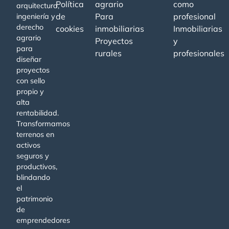
Política
agrario
como
arquitectura,
de
Para
profesional
ingeniería y
derecho
cookies
inmobiliarias
Inmobiliarias
agrario
Proyectos
y
para
rurales
profesionales
diseñar
proyectos
con sello
propio y
alta
rentabilidad.
Transformamos
terrenos en
activos
seguros y
productivos,
blindando
el
patrimonio
de
emprendedores