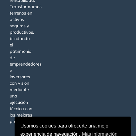
rentabilidad.
Transformamos
terrenos en
activos
seguros y
productivos,
blindando
el
patrimonio
de
emprendedores
e
inversores
con visión
mediante
una
ejecución
técnica con
los mejores
profesionales.
Usamos cookies para ofrecerte una mejor
experiencia de navegación.
Más información