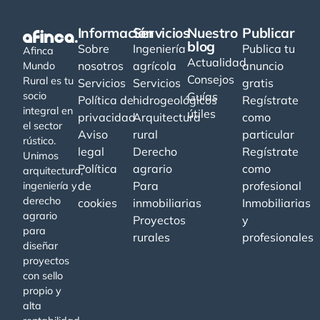
Información
Servicios
Nuestro
Publicar
blog
Sobre
Ingeniería
Publica tu
Afinca
Actualidad
nosotros
agrícola
anuncio
Mundo
Consejos
Rural es tu
Servicios
Servicios
gratis
socio
Guías
Política de
hidrogeológicos
Regístrate
integral en
útiles
privacidad
Arquitectura
como
el sector
Aviso
rural
particular
rústico.
legal
Derecho
Regístrate
Unimos
Política
agrario
como
arquitectura,
de
Para
profesional
ingeniería y
derecho
cookies
inmobiliarias
Inmobiliarias
agrario
Proyectos
y
para
rurales
profesionales
diseñar
proyectos
con sello
propio y
alta