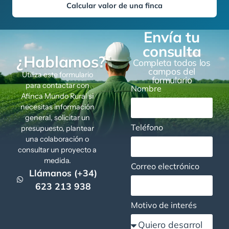
Calcular valor de una finca
Envía tu
consulta
¿Hablamos?
Completa todos los
campos del
Utiliza este formulario
formulario
para contactar con
Nombre
Afinca Mundo Rural si
necesitas información
general, solicitar un
Teléfono
presupuesto, plantear
una colaboración o
consultar un proyecto a
medida.
Correo electrónico
Llámanos (+34)
623 213 938
Motivo de interés