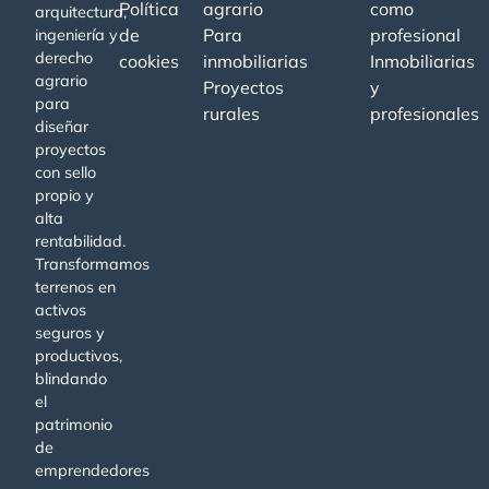
Política
agrario
como
arquitectura,
de
Para
profesional
ingeniería y
derecho
cookies
inmobiliarias
Inmobiliarias
agrario
Proyectos
y
para
rurales
profesionales
diseñar
proyectos
con sello
propio y
alta
rentabilidad.
Transformamos
terrenos en
activos
seguros y
productivos,
blindando
el
patrimonio
de
emprendedores