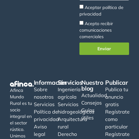
Aceptar
política de
privacidad
Acepto recibir
comunicaciones
comerciales
Enviar
Información
Servicios
Nuestro
Publicar
blog
Sobre
Ingeniería
Publica tu
Afinca
Actualidad
nosotros
agrícola
anuncio
Mundo
Consejos
Rural es tu
Servicios
Servicios
gratis
socio
Guías
Política de
hidrogeológicos
Regístrate
integral en
útiles
privacidad
Arquitectura
como
el sector
Aviso
rural
particular
rústico.
legal
Derecho
Regístrate
Unimos