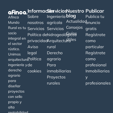
Información
Servicios
Nuestro
Publicar
blog
Sobre
Ingeniería
Publica tu
Afinca
Actualidad
nosotros
agrícola
anuncio
Mundo
Consejos
Rural es tu
Servicios
Servicios
gratis
socio
Guías
Política de
hidrogeológicos
Regístrate
integral en
útiles
privacidad
Arquitectura
como
el sector
Aviso
rural
particular
rústico.
legal
Derecho
Regístrate
Unimos
Política
agrario
como
arquitectura,
de
Para
profesional
ingeniería y
derecho
cookies
inmobiliarias
Inmobiliarias
agrario
Proyectos
y
para
rurales
profesionales
diseñar
proyectos
con sello
propio y
alta
rentabilidad.