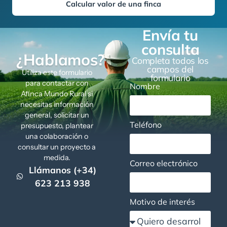
Calcular valor de una finca
Envía tu
consulta
¿Hablamos?
Completa todos los
campos del
Utiliza este formulario
formulario
para contactar con
Nombre
Afinca Mundo Rural si
necesitas información
general, solicitar un
Teléfono
presupuesto, plantear
una colaboración o
consultar un proyecto a
medida.
Correo electrónico
Llámanos (+34)
623 213 938
Motivo de interés