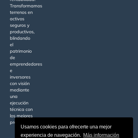
Transformamos
terrenos en
activos
seguros y
productivos,
blindando
el
patrimonio
de
emprendedores
e
inversores
con visión
mediante
una
ejecución
técnica con
los mejores
profesionales.
Usamos cookies para ofrecerte una mejor
experiencia de navegación.
Más información