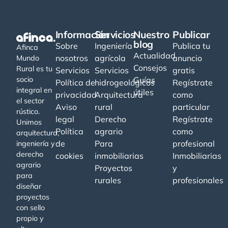
Información
Servicios
Nuestro
Publicar
blog
Sobre
Ingeniería
Publica tu
Afinca
Actualidad
nosotros
agrícola
anuncio
Mundo
Consejos
Rural es tu
Servicios
Servicios
gratis
socio
Guías
Política de
hidrogeológicos
Regístrate
integral en
útiles
privacidad
Arquitectura
como
el sector
Aviso
rural
particular
rústico.
legal
Derecho
Regístrate
Unimos
Política
agrario
como
arquitectura,
de
Para
profesional
ingeniería y
derecho
cookies
inmobiliarias
Inmobiliarias
agrario
Proyectos
y
para
rurales
profesionales
diseñar
proyectos
con sello
propio y