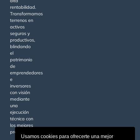
alta
rentabilidad.
Transformamos
terrenos en
activos
seguros y
productivos,
blindando
el
patrimonio
de
emprendedores
e
inversores
con visión
mediante
una
ejecución
técnica con
los mejores
profesionales.
Usamos cookies para ofrecerte una mejor