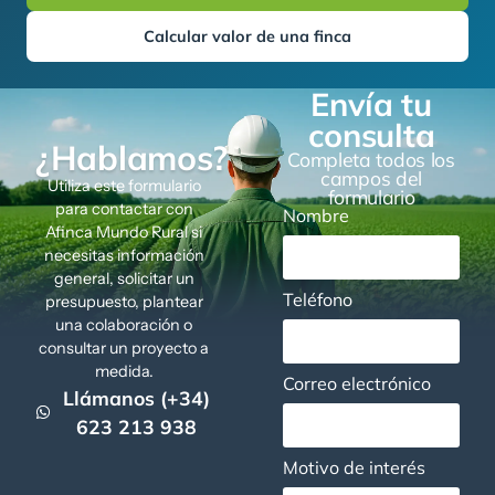
Calcular valor de una finca
Envía tu
consulta
¿Hablamos?
Completa todos los
campos del
Utiliza este formulario
formulario
para contactar con
Nombre
Afinca Mundo Rural si
necesitas información
general, solicitar un
Teléfono
presupuesto, plantear
una colaboración o
consultar un proyecto a
medida.
Correo electrónico
Llámanos (+34)
623 213 938
Motivo de interés