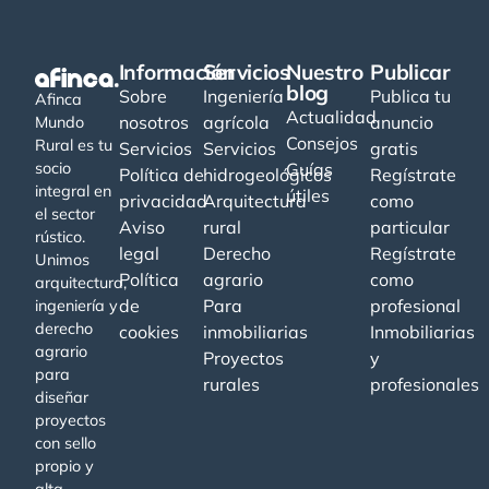
Información
Servicios
Nuestro
Publicar
blog
Sobre
Ingeniería
Publica tu
Afinca
Actualidad
nosotros
agrícola
anuncio
Mundo
Consejos
Rural es tu
Servicios
Servicios
gratis
socio
Guías
Política de
hidrogeológicos
Regístrate
integral en
útiles
privacidad
Arquitectura
como
el sector
Aviso
rural
particular
rústico.
legal
Derecho
Regístrate
Unimos
Política
agrario
como
arquitectura,
de
Para
profesional
ingeniería y
derecho
cookies
inmobiliarias
Inmobiliarias
agrario
Proyectos
y
para
rurales
profesionales
diseñar
proyectos
con sello
propio y