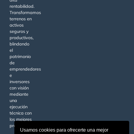
alta
rentabilidad.
Transformamos
terrenos en
activos
seguros y
productivos,
blindando
el
patrimonio
de
emprendedores
e
inversores
con visión
mediante
una
ejecución
técnica con
los mejores
profesionales.
Usamos cookies para ofrecerte una mejor