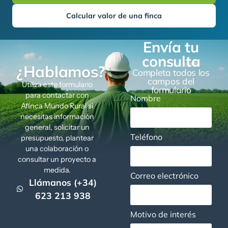
Calcular valor de una finca
Envía tu
consulta
¿Hablamos?
Completa todos los
campos del
Utiliza este formulario
formulario
para contactar con
Nombre
Afinca Mundo Rural si
necesitas información
general, solicitar un
Teléfono
presupuesto, plantear
una colaboración o
consultar un proyecto a
medida.
Correo electrónico
Llámanos (+34)
623 213 938
Motivo de interés