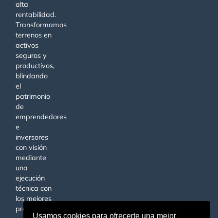
alta
rentabilidad.
Transformamos
terrenos en
activos
seguros y
productivos,
blindando
el
patrimonio
de
emprendedores
e
inversores
con visión
mediante
una
ejecución
técnica con
los mejores
profesionales.
Usamos cookies para ofrecerte una mejor