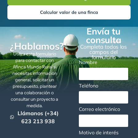
Calcular valor de una finca
Envía tu
consulta
¿Hablamos?
Completa todos los
campos del
Utiliza este formulario
formulario
para contactar con
Nombre
Afinca Mundo Rural si
necesitas información
general, solicitar un
Teléfono
presupuesto, plantear
una colaboración o
consultar un proyecto a
medida.
Correo electrónico
Llámanos (+34)
623 213 938
Motivo de interés