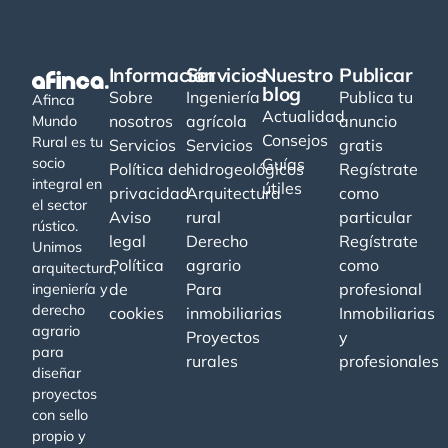
Información
Servicios
Nuestro
Publicar
blog
Sobre
Ingeniería
Publica tu
Afinca
Actualidad
nosotros
agrícola
anuncio
Mundo
Consejos
Rural es tu
Servicios
Servicios
gratis
socio
Guías
Política de
hidrogeológicos
Regístrate
integral en
útiles
privacidad
Arquitectura
como
el sector
Aviso
rural
particular
rústico.
legal
Derecho
Regístrate
Unimos
Política
agrario
como
arquitectura,
de
Para
profesional
ingeniería y
derecho
cookies
inmobiliarias
Inmobiliarias
agrario
Proyectos
y
para
rurales
profesionales
diseñar
proyectos
con sello
propio y