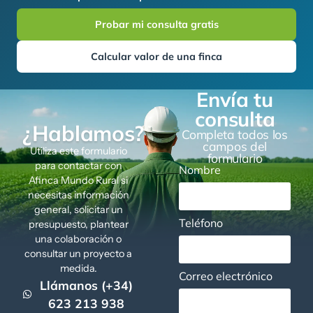
Probar mi consulta gratis
Calcular valor de una finca
Envía tu
consulta
¿Hablamos?
Completa todos los
campos del
Utiliza este formulario
formulario
para contactar con
Nombre
Afinca Mundo Rural si
necesitas información
general, solicitar un
Teléfono
presupuesto, plantear
una colaboración o
consultar un proyecto a
medida.
Correo electrónico
Llámanos (+34)
623 213 938