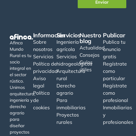
Enviar
Información
Servicios
Nuestro
Publicar
blog
Sobre
Ingeniería
Publica tu
Afinca
Actualidad
nosotros
agrícola
anuncio
Mundo
Consejos
Rural es tu
Servicios
Servicios
gratis
socio
Guías
Política de
hidrogeológicos
Regístrate
integral en
útiles
privacidad
Arquitectura
como
el sector
Aviso
rural
particular
rústico.
legal
Derecho
Regístrate
Unimos
Política
agrario
como
arquitectura,
de
Para
profesional
ingeniería y
derecho
cookies
inmobiliarias
Inmobiliarias
agrario
Proyectos
y
para
rurales
profesionales
diseñar
proyectos