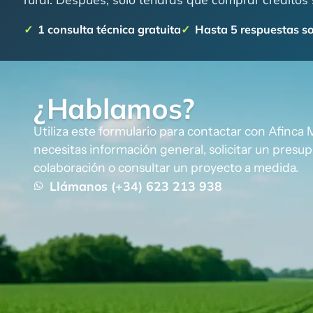
1 consulta técnica gratuita
Hasta 5 respuestas s
¿Hablamos?
Utiliza este formulario para contactar con Afinca 
necesitas información general, solicitar un presu
colaboración o consultar un proyecto a medida.
Llámanos (+34) 623 213 938