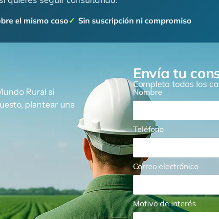
obre el mismo caso
Sin suscripción ni compromiso
Envía tu con
Completa todos los ca
Mundo Rural si
Nombre
puesto, plantear una
Teléfono
Correo electrónico
Motivo de interés