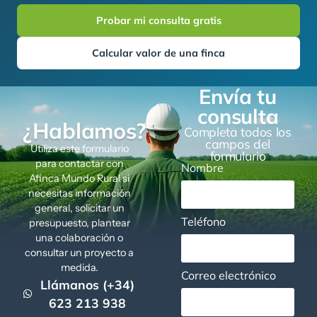
Probar mi consulta gratis
Calcular valor de una finca
Envía tu
consulta
¿Hablamos?
Completa todos los
campos del
Utiliza este formulario
formulario
para contactar con
Nombre
Afinca Mundo Rural si
necesitas información
general, solicitar un
Teléfono
presupuesto, plantear
una colaboración o
consultar un proyecto a
medida.
Correo electrónico
Llámanos (+34)
623 213 938