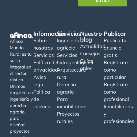
Enviar
Información
Servicios
Nuestro
Publicar
blog
Sobre
Ingeniería
Publica tu
Afinca
Actualidad
nosotros
agrícola
anuncio
Mundo
Consejos
Rural es tu
Servicios
Servicios
gratis
socio
Guías
Política de
hidrogeológicos
Regístrate
integral en
útiles
privacidad
Arquitectura
como
el sector
Aviso
rural
particular
rústico.
legal
Derecho
Regístrate
Unimos
Política
agrario
como
arquitectura,
de
Para
profesional
ingeniería y
derecho
cookies
inmobiliarias
Inmobiliarias
agrario
Proyectos
y
para
rurales
profesionales
diseñar
proyectos