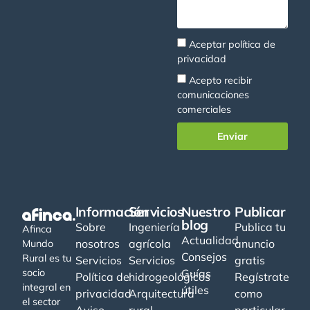
Aceptar
política de
privacidad
Acepto recibir
comunicaciones
comerciales
Enviar
Información
Servicios
Nuestro
Publicar
blog
Sobre
Ingeniería
Publica tu
Afinca
Actualidad
nosotros
agrícola
anuncio
Mundo
Consejos
Rural es tu
Servicios
Servicios
gratis
socio
Guías
Política de
hidrogeológicos
Regístrate
integral en
útiles
privacidad
Arquitectura
como
el sector
Aviso
rural
particular