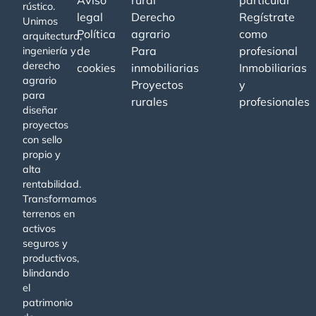
rústico.
legal
Derecho
Regístrate
Unimos
Política
agrario
como
arquitectura,
de
Para
profesional
ingeniería y
derecho
cookies
inmobiliarias
Inmobiliarias
agrario
Proyectos
y
para
rurales
profesionales
diseñar
proyectos
con sello
propio y
alta
rentabilidad.
Transformamos
terrenos en
activos
seguros y
productivos,
blindando
el
patrimonio