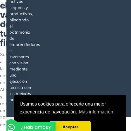
activos
el
seguros y
valor
productivos,
blindando
de
el
tu
patrimonio
de
finca
emprendedores
e
Suscríbete
inversores
a
con visión
la
mediante
una
newsletter
ejecución
de
técnica con
Afinca
los mejores
y
profesionales.
recibe
Usamos cookies para ofrecerte una mejor
un
experiencia de navegación.
Más información
20%
Diseño web
y
Posicionamiento SEO
por
Agencia SEO Digital
de
¿Hablamos?
Aceptar
Grartwork