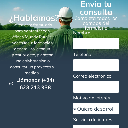
Envía tu
consulta
¿Hablamos?
Completa todos los
campos del
Utiliza este formulario
formulario
para contactar con
Nombre
Afinca Mundo Rural si
necesitas información
general, solicitar un
Teléfono
presupuesto, plantear
una colaboración o
consultar un proyecto a
medida.
Correo electrónico
Llámanos (+34)
623 213 938
Motivo de interés
Servicio de interés