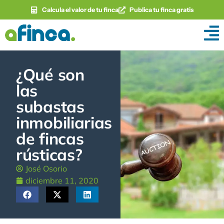
Calcula el valor de tu finca
Publica tu finca gratis
¿Qué son
las
subastas
inmobiliarias
de fincas
rústicas?
José Osorio
diciembre 11, 2020