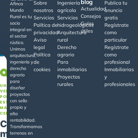
blog
Sobre
Ingeniería
Publica tu
Afinca
Actualidad
nosotros
agrícola
anuncio
Mundo
Consejos
Rural es tu
Servicios
Servicios
gratis
socio
Guías
Política de
hidrogeológicos
Regístrate
integral en
útiles
privacidad
Arquitectura
como
el sector
Aviso
rural
particular
rústico.
legal
Derecho
Regístrate
Unimos
Política
agrario
como
arquitectura,
de
Para
profesional
ingeniería y
derecho
cookies
inmobiliarias
Inmobiliarias
−20%
agrario
Proyectos
y
para
rurales
profesionales
UNA
diseñar
VENTAJA
proyectos
POR
con sello
ESTAR
propio y
MÁS
CERCA
alta
rentabilidad.
Conoce
Transformamos
mejor
terrenos en