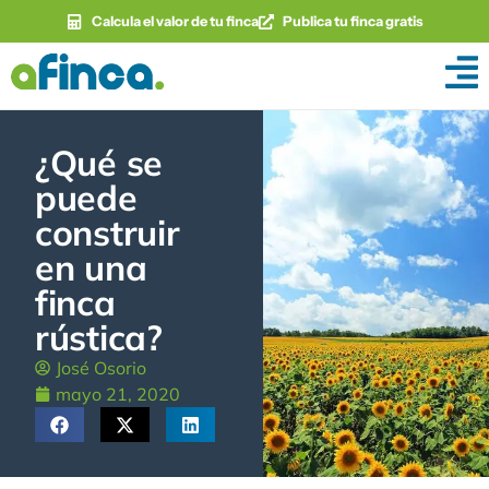
Calcula el valor de tu finca
Publica tu finca gratis
¿Qué se
puede
construir
en una
finca
rústica?
José Osorio
mayo 21, 2020