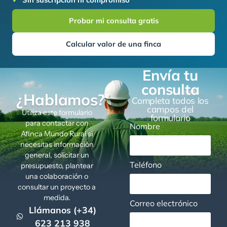
Probar mi consulta gratis
Calcular valor de una finca
Envía tu
consulta
¿Hablamos?
Completa todos los
campos del
Utiliza este formulario
formulario
para contactar con
Nombre
Afinca Mundo Rural si
necesitas información
general, solicitar un
Teléfono
presupuesto, plantear
una colaboración o
consultar un proyecto a
medida.
Correo electrónico
Llámanos (+34)
623 213 938