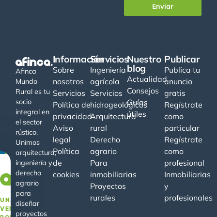
Enviar
Información
Servicios
Nuestro
Publicar
blog
Sobre
Ingeniería
Publica tu
Afinca
Actualidad
nosotros
agrícola
anuncio
Mundo
Consejos
Rural es tu
Servicios
Servicios
gratis
socio
Guías
Política de
hidrogeológicos
Regístrate
integral en
útiles
privacidad
Arquitectura
como
el sector
Aviso
rural
particular
rústico.
legal
Derecho
Regístrate
Unimos
Política
agrario
como
arquitectura,
de
Para
profesional
ingeniería y
derecho
cookies
inmobiliarias
Inmobiliarias
−20%
agrario
Proyectos
y
para
rurales
profesionales
UNA
diseñar
VENTAJA
proyectos