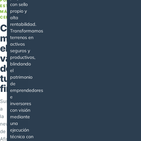
POR
con sello
ESTAR
propio y
MÁS
CERCA
alta
rentabilidad.
Conoce
Transformamos
mejor
terrenos en
activos
el
seguros y
valor
productivos,
blindando
de
el
tu
patrimonio
de
finca
emprendedores
e
Suscríbete
inversores
a
con visión
la
mediante
una
newsletter
ejecución
de
técnica con
Afinca