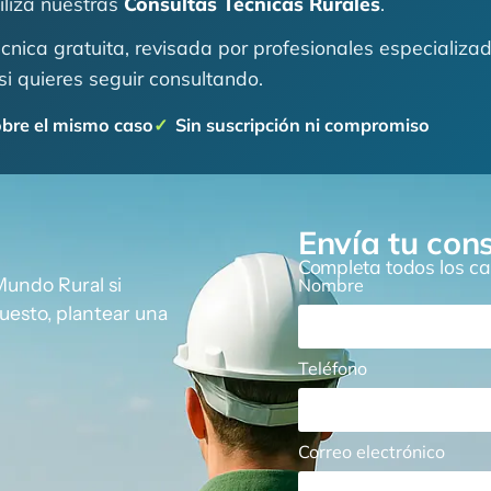
tiliza nuestras
Consultas Técnicas Rurales
.
técnica gratuita, revisada por profesionales especializ
si quieres seguir consultando.
obre el mismo caso
Sin suscripción ni compromiso
Envía tu con
Completa todos los ca
Mundo Rural si
Nombre
puesto, plantear una
Teléfono
Correo electrónico