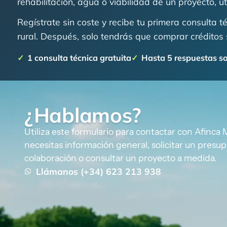
rehabilitación, agua o viabilidad de un proyecto, u
Regístrate sin coste y recibe tu primera consulta 
rural. Después, solo tendrás que comprar créditos 
1 consulta técnica gratuita
Hasta 5 respuestas s
¿Hablamos?
Utiliza este formulario para contactar con Afinca 
necesitas información general, solicitar un presu
colaboración o consultar un proyecto a medida.
Llámanos (+34) 623 213 938