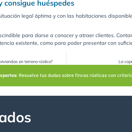
 y consigue huéspedes
 situación legal óptima y con las habitaciones disponi
cindible para darse a conocer y atraer clientes. Contar
ncia existente, como para poder presentar con suficie
viviendas en terreno rústico?
La copr
expertos
: Resuelve tus dudas sobre fincas rústicas con criteri
nados