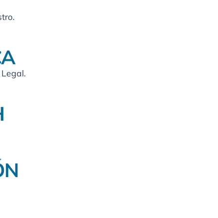
tro.
CA
 Legal.
H
ÓN