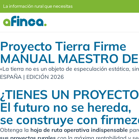
La información rural que necesitas
Proyecto
Tierra Firme
MANUAL MAESTRO DE 
«La tierra no es un objeto de especulación estática, si
ESPAÑA | EDICIÓN 2026
¿TIENES UN PROYECTO
El futuro no se hereda,
se construye con firmez
Obtenga la
hoja de ruta operativa indispensable
para
sus proyectos rurales
con la máxima rentabilidad y seg