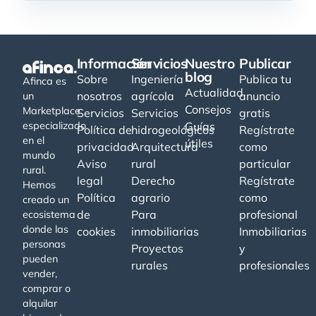
Información
Servicios
Nuestro
Publicar
blog
Sobre
Ingeniería
Publica tu
Afinca es
Actualidad
nosotros
agrícola
anuncio
un
Consejos
Marketplace
Servicios
Servicios
gratis
especializado
Guías
Política de
hidrogeológicos
Regístrate
en el
útiles
privacidad
Arquitectura
como
mundo
Aviso
rural
particular
rural.
legal
Derecho
Regístrate
Hemos
Política
agrario
como
creado un
de
Para
profesional
ecosistema
donde las
cookies
inmobiliarias
Inmobiliarias
personas
Proyectos
y
pueden
rurales
profesionales
vender,
comprar o
alquilar