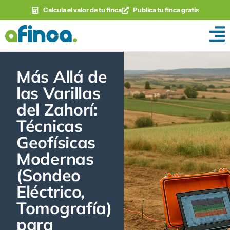
Calcula el valor de tu finca
Publica tu finca gratis
Más Allá de
las Varillas
del Zahorí:
Técnicas
Geofísicas
Modernas
(Sondeo
Eléctrico,
Tomografía)
para