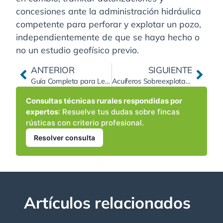
concesiones ante la administración hidráulica
competente para perforar y explotar un pozo,
independientemente de que se haya hecho o
no un estudio geofísico previo.
ANTERIOR
SIGUIENTE
Guía Completa para Legalizar un Pozo en 2025: Pasos, Requisitos de la Confederación Hidrográfica y Errores a Evitar.
Acuíferos Sobreexplotados: ¿Estamos a Tiempo? Soluciones Científicas para una Gestión Hídrica Sostenible.
Consultas técnicas rurales respondidas por
expertos
: Resuelve tus dudas sobre fincas
rústicas con criterio profesional.
Resolver consulta
Artículos relacionados