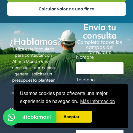
Calcular valor de una finca
Envía tu
consulta
¿Hablamos?
Completa todos los
campos del
Utiliza este formulario
formulario
para contactar con
Nombre
Afinca Mundo Rural si
necesitas información
general, solicitar un
Teléfono
presupuesto, plantear
una colaboración o
consultar un proyecto a
Usamos cookies para ofrecerte una mejor
medida.
experiencia de navegación.
Más información
Correo electrónico
Llámanos (+34)
623 213 938
¿Hablamos?
Aceptar
Motivo de interés