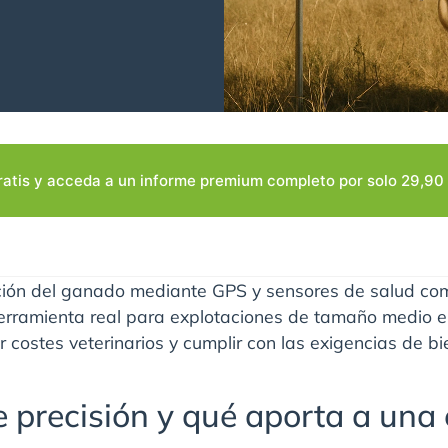
ratis y acceda a un informe premium completo por solo 29,90 
ación del ganado mediante GPS y sensores de salud co
erramienta real para explotaciones de tamaño medio en
r costes veterinarios y cumplir con las exigencias de bie
e precisión y qué aporta a una