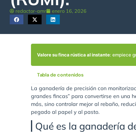
redactor-amr
enero 16, 2026
Valore su finca rústica al instante
: empiece g
Tabla de contenidos
La ganadería de precisión con monitoriz
grandes fincas” para convertirse en una h
más, sino controlar mejor al rebaño, reduci
pegado al papel y al pasto.
Qué es la ganadería d