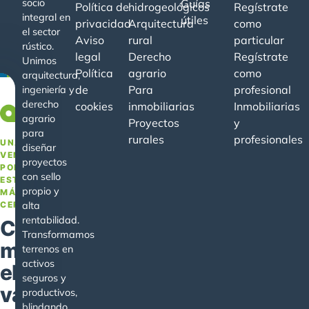
socio
Guías
Política de
hidrogeológicos
Regístrate
integral en
útiles
privacidad
Arquitectura
como
el sector
Aviso
rural
particular
rústico.
legal
Derecho
Regístrate
Unimos
Política
agrario
como
arquitectura,
de
Para
profesional
ingeniería y
derecho
cookies
inmobiliarias
Inmobiliarias
−20%
agrario
Proyectos
y
para
rurales
profesionales
UNA
diseñar
VENTAJA
proyectos
POR
con sello
ESTAR
propio y
MÁS
CERCA
alta
rentabilidad.
Conoce
Transformamos
mejor
terrenos en
activos
el
seguros y
valor
productivos,
blindando