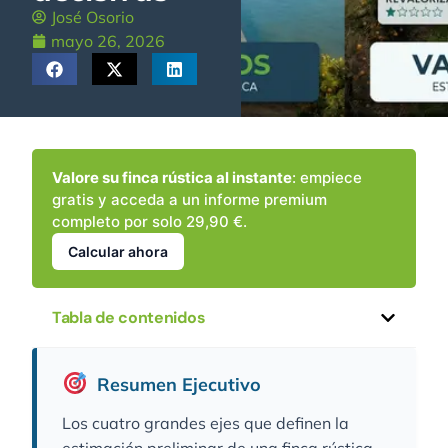
José Osorio
mayo 26, 2026
Valore su finca rústica al instante
: empiece
gratis y acceda a un informe premium
completo por solo 29,90 €.
Calcular ahora
Tabla de contenidos
Resumen Ejecutivo
Los cuatro grandes ejes que definen la