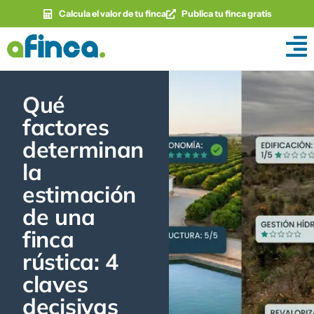
Calcula el valor de tu finca
Publica tu finca gratis
Qué
factores
determinan
la
estimación
de una
finca
rústica: 4
claves
decisivas