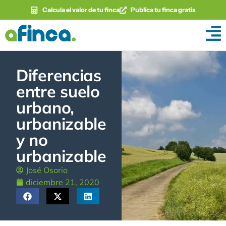
Calcula el valor de tu finca
Publica tu finca gratis
Diferencias
entre suelo
urbano,
urbanizable
y no
urbanizable
José Osorio
diciembre 21, 2020