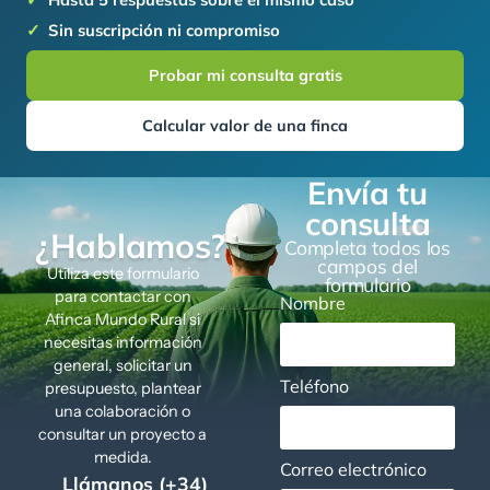
Sin suscripción ni compromiso
Probar mi consulta gratis
Calcular valor de una finca
Envía tu
consulta
¿Hablamos?
Completa todos los
campos del
Utiliza este formulario
formulario
para contactar con
Nombre
Afinca Mundo Rural si
necesitas información
general, solicitar un
Teléfono
presupuesto, plantear
una colaboración o
consultar un proyecto a
medida.
Correo electrónico
Llámanos (+34)