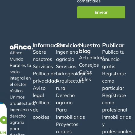
comerciales
Enviar
Información
Servicios
Nuestro
Publicar
blog
Sobre
Ingeniería
Publica tu
Afinca
Actualidad
nosotros
agrícola
anuncio
Mundo
Consejos
Rural es tu
Servicios
Servicios
gratis
socio
Guías
Política de
hidrogeológicos
Regístrate
integral en
útiles
privacidad
Arquitectura
como
el sector
Aviso
rural
particular
rústico.
legal
Derecho
Regístrate
Unimos
Política
agrario
como
arquitectura,
de
Para
profesional
ingeniería y
derecho
cookies
inmobiliarias
Inmobiliarias
−20%
agrario
Proyectos
y
para
rurales
profesionales
UNA