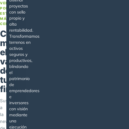
diseñar
VENTAJA
proyectos
POR
con sello
ESTAR
propio y
MÁS
CERCA
alta
rentabilidad.
Conoce
Transformamos
mejor
terrenos en
activos
el
seguros y
valor
productivos,
blindando
de
el
tu
patrimonio
de
finca
emprendedores
e
Suscríbete
inversores
a
con visión
la
mediante
una
newsletter
ejecución
de