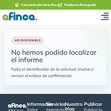
Calcula el valor de tu finca
Publica tu finca gratis
NO DISPONIBLE
No hemos podido localizar
el informe
Falta el identificador de la solicitud. Vuelve a
revisar el enlace de confirmación.
Información
Servicios
Nuestro
Publicar
blog
Sobre
Ingeniería
Publica tu
Afinca es