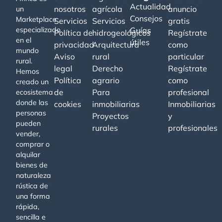
Actualidad
nosotros
agrícola
anuncio
un
Consejos
Marketplace
Servicios
Servicios
gratis
especializado
Guías
Política de
hidrogeológicos
Regístrate
en el
útiles
privacidad
Arquitectura
como
mundo
Aviso
rural
particular
rural.
legal
Derecho
Regístrate
Hemos
Política
agrario
como
creado un
de
Para
profesional
ecosistema
donde las
cookies
inmobiliarias
Inmobiliarias
personas
Proyectos
y
pueden
rurales
profesionales
vender,
comprar o
alquilar
bienes de
naturaleza
rústica de
una forma
rápida,
sencilla e