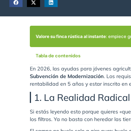
Valore su finca rústica al instante
: empiece g
Tabla de contenidos
En 2026, las ayudas para jóvenes agricul
Subvención de Modernización
. Los requi
rentabilidad en 5 años y estar inscrito en 
1. La Realidad Radical
Si estás leyendo esto porque quieres «que
los filtros. Ya no basta con heredar las t
El campo no huele solo a aire puro; huele a