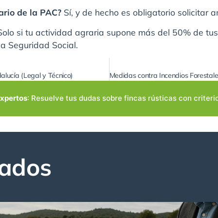
rio de la PAC?
Sí, y de hecho es obligatorio solicitar
olo si tu actividad agraria supone más del 50% de tus 
 la Seguridad Social.
alucía (Legal y Técnico)
expertos
: Resuelve tus dudas sobre fincas rústicas con criteri
nados