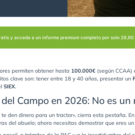
ratis y acceda a un informe premium completo por solo 29,90 
tores permiten obtener hasta
100.000€
(según CCAA) 
sitos clave son: tener entre 18 y 40 años, presentar un
el
SIEX
.
 del Campo en 2026: No es un 
 te den dinero para un tractor», cierra esta pestaña. E
ierras del abuelo; ahora necesitas demostrar que eres u
 gasoil, a trámites de la PAC y a la incertidumbre del c