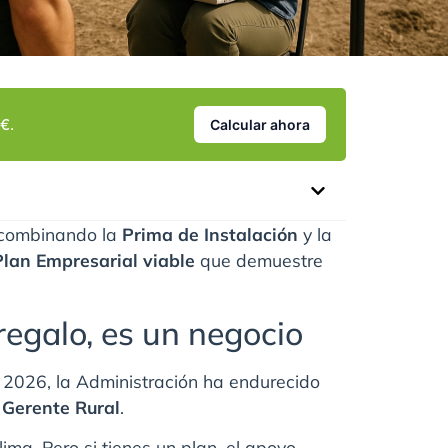
€.
Calcular ahora
combinando la
Prima de Instalación
y la
Plan Empresarial viable
que demuestre
regalo, es un negocio
n 2026, la Administración ha endurecido
n
Gerente Rural
.
lima. Pero si tienes un plan, el apoyo